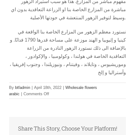
مفهوم مباشر من المزارع. هذا هو سبب استيراد الزهور
مباشرة من المزارع الخاصة بنا او الزراعة التعاقدية بدون اي
وسيط لتوفير الزهور المنتعشة في جودتها الأصلية.
نستورد معظم الزهور من المزارع الخاصة بنا الواقعة في
كينيا و إثيوبيا و الهند موزعة على مساحة قدرها 1790 فدانًا. و
بالإضافة الى ذلك نستورد الزهور النادرة من الزراعة
التعاقدية الخاصة في هولندا ، وكولومبيا ، والإكوادور ،
وموريشيوس ، وتايلاند ، وفيتنام ، ونيوزيلندا ، وجنوب إفريقيا ،
وأستراليا و إلخ
By
btfadmin
|
April 18th, 2022
|
Wholesale flowers
on
arabic
|
Comments Off
من
اي
بلدان
تستورد
بلاك
Share This Story, Choose Your Platform!
تيلوب